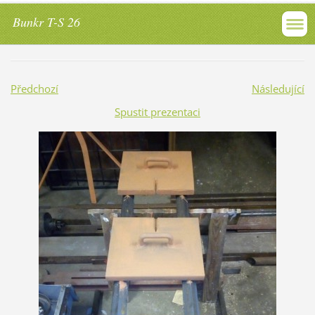
Bunkr T-S 26
Předchozí
Následující
Spustit prezentaci