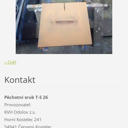
« Zpět
Kontakt
Pěchotní srub T-S 26
Provozovatel:
KVH Odolov z.s.
Horní Kostelec 241
54941 Červený Kostelec