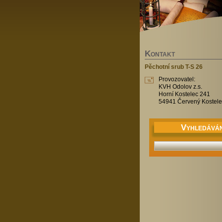
K
ONTAKT
Pěchotní srub T-S 26
Provozovatel:
KVH Odolov z.s.
Horní Kostelec 241
54941 Červený Kostele
V
YHLEDÁVÁN