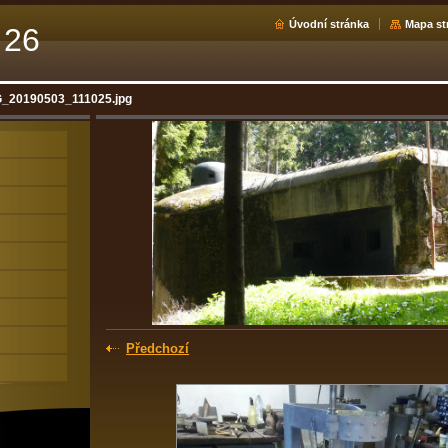
Úvodní stránka
Mapa st
 26
_20190503_111025.jpg
Předchozí