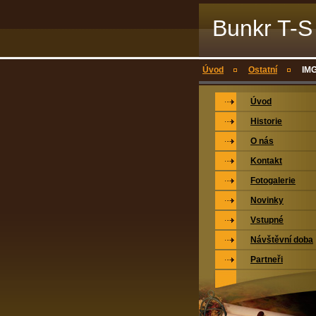
Bunkr T-S
Úvod
Ostatní
IMG
Úvod
Historie
O nás
Kontakt
Fotogalerie
Novinky
Vstupné
Návštěvní doba
Partneři