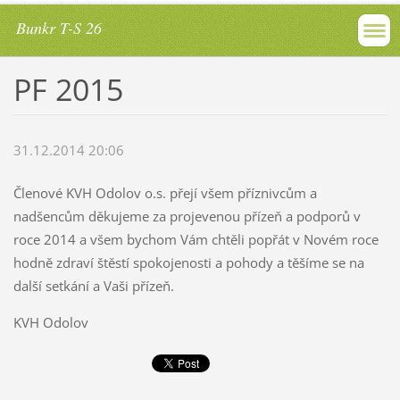
Bunkr T-S 26
PF 2015
31.12.2014 20:06
Členové KVH Odolov o.s. přejí všem příznivcům a
nadšencům děkujeme za projevenou přízeň a podporů v
roce 2014 a všem bychom Vám chtěli popřát v Novém roce
hodně zdraví štěstí spokojenosti a pohody a těšíme se na
další setkání a Vaši přízeň.
KVH Odolov