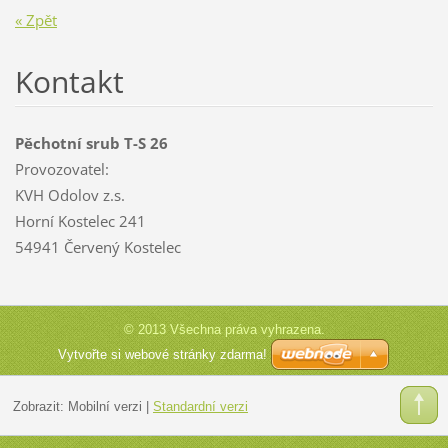
« Zpět
Kontakt
Pěchotní srub T-S 26
Provozovatel:
KVH Odolov z.s.
Horní Kostelec 241
54941 Červený Kostelec
© 2013 Všechna práva vyhrazena.
Vytvořte si webové stránky zdarma!
Zobrazit:
Mobilní verzi
|
Standardní verzi