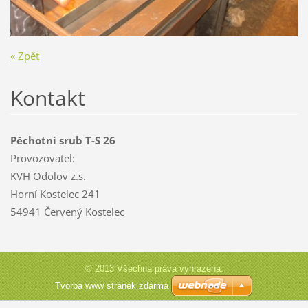
« Zpět
Kontakt
Pěchotní srub T-S 26
Provozovatel:
KVH Odolov z.s.
Horní Kostelec 241
54941 Červený Kostelec
© 2013 Všechna práva vyhrazena.
Tvorba www stránek zdarma