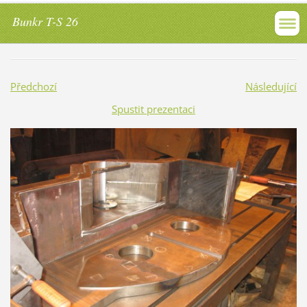
Bunkr T-S 26
Předchozí
Následující
Spustit prezentaci