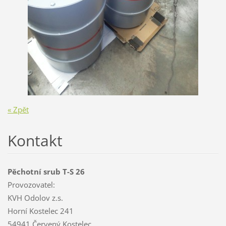
« Zpět
Kontakt
Pěchotní srub T-S 26
Provozovatel:
KVH Odolov z.s.
Horní Kostelec 241
54941 Červený Kostelec