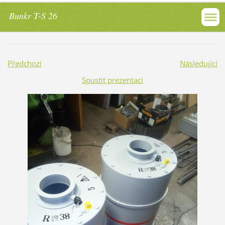
Bunkr T-S 26
Předchozí
Následující
Spustit prezentaci