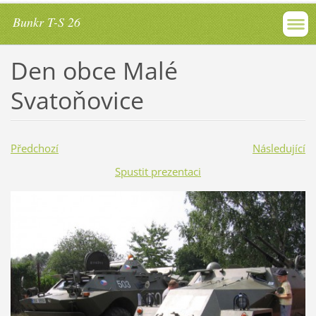
Bunkr T-S 26
Den obce Malé
Svatoňovice
Předchozí
Následující
Spustit prezentaci